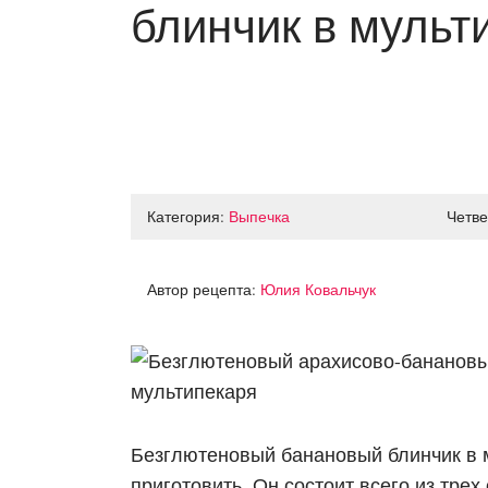
блинчик в мульт
Категория:
Выпечка
Четве
Автор рецепта:
Юлия Ковальчук
Безглютеновый банановый блинчик в 
приготовить. Он состоит всего из тре