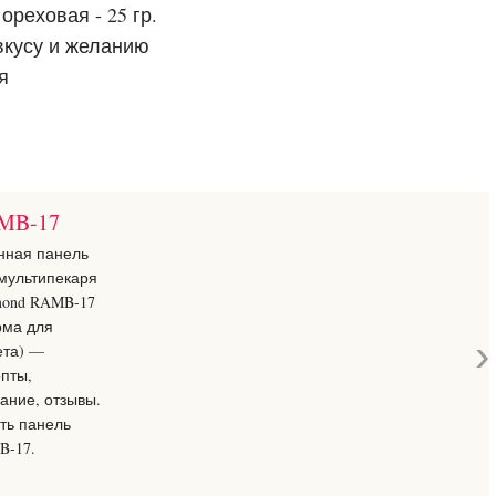
реховая - 25 гр.
вкусу и желанию
я
MB-17
нная панель
мультипекаря
mond RAMB-17
рма для
›
ета) —
пты,
ание, отзывы.
ть панель
B-17.