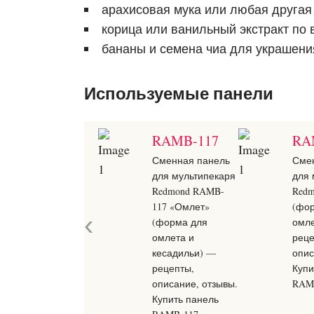
арахисовая мука или любая другая о
корица или ванильный экстракт по 
бананы и семена чиа для украшени
Используемые панели
RAMB-117
RA
Сменная панель
Сме
для мультипекаря
для 
Redmond RAMB-
Red
117 «Омлет»
(фо
‹
(форма для
омл
омлета и
реце
кесадильи) —
опис
рецепты,
Купи
описание, отзывы.
RAM
Купить панель