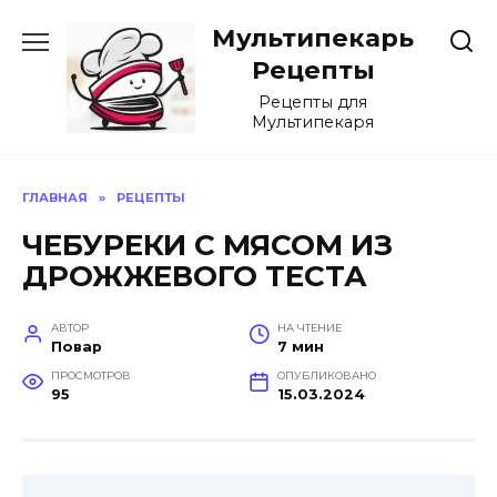
Перейти
Мультипекарь
к
содержанию
Рецепты
Рецепты для
Мультипекаря
ГЛАВНАЯ
»
РЕЦЕПТЫ
ЧЕБУРЕКИ С МЯСОМ ИЗ
ДРОЖЖЕВОГО ТЕСТА
АВТОР
НА ЧТЕНИЕ
Повар
7 мин
ПРОСМОТРОВ
ОПУБЛИКОВАНО
95
15.03.2024