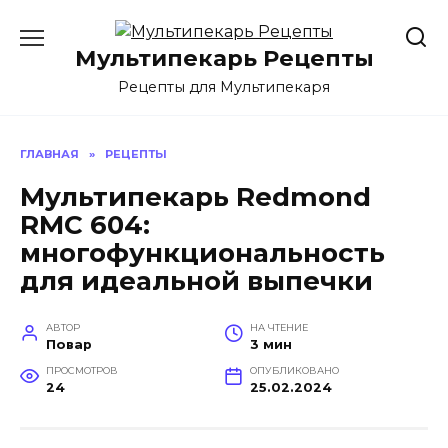
Перейти
к
Мультипекарь Рецепты
содержанию
Рецепты для Мультипекаря
ГЛАВНАЯ
»
РЕЦЕПТЫ
Мультипекарь Redmond
RMC 604:
многофункциональность
для идеальной выпечки
АВТОР
НА ЧТЕНИЕ
Повар
3 мин
ПРОСМОТРОВ
ОПУБЛИКОВАНО
24
25.02.2024