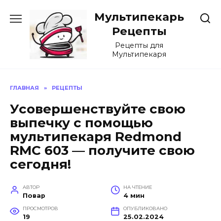
Перейти
Мультипекарь
к
содержанию
Рецепты
Рецепты для
Мультипекаря
ГЛАВНАЯ
»
РЕЦЕПТЫ
Усовершенствуйте свою
выпечку с помощью
мультипекаря Redmond
RMC 603 — получите свою
сегодня!
АВТОР
НА ЧТЕНИЕ
Повар
4 мин
ПРОСМОТРОВ
ОПУБЛИКОВАНО
19
25.02.2024