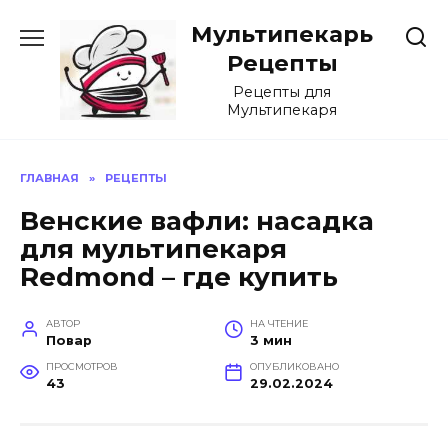
Перейти
Мультипекарь
к
содержанию
Рецепты
Рецепты для
Мультипекаря
ГЛАВНАЯ
»
РЕЦЕПТЫ
Венские вафли: насадка
для мультипекаря
Redmond – где купить
АВТОР
НА ЧТЕНИЕ
Повар
3 мин
ПРОСМОТРОВ
ОПУБЛИКОВАНО
43
29.02.2024