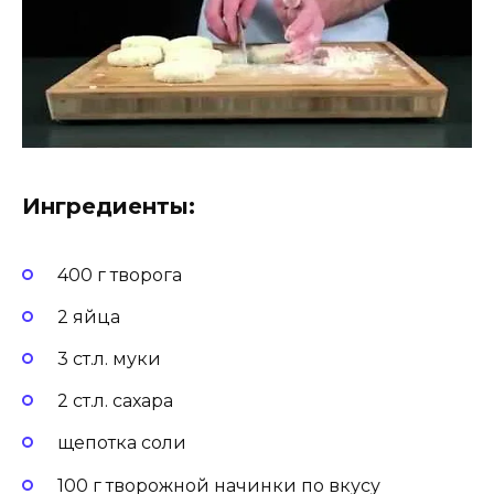
Ингредиенты:
400 г творога
2 яйца
3 ст.л. муки
2 ст.л. сахара
щепотка соли
100 г творожной начинки по вкусу