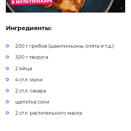
Ингредиенты:
200 г грибов (шампиньоны, опята и т.д.)
300 г творога
2 яйца
4 ст.л. муки
2 ст.л. сахара
щепотка соли
2 ст.л. растительного масла