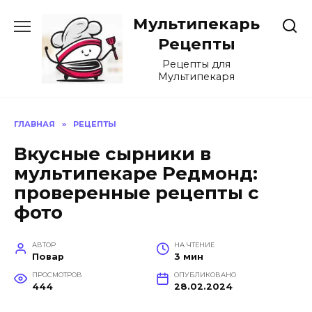
Перейти
Мультипекарь
к
содержанию
Рецепты
Рецепты для
Мультипекаря
ГЛАВНАЯ
»
РЕЦЕПТЫ
Вкусные сырники в
мультипекаре Редмонд:
проверенные рецепты с
фото
АВТОР
НА ЧТЕНИЕ
Повар
3 мин
ПРОСМОТРОВ
ОПУБЛИКОВАНО
444
28.02.2024