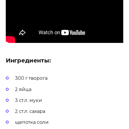
Ингредиенты:
300 г творога
2 яйца
3 ст.л. муки
2 ст.л. сахара
щепотка соли