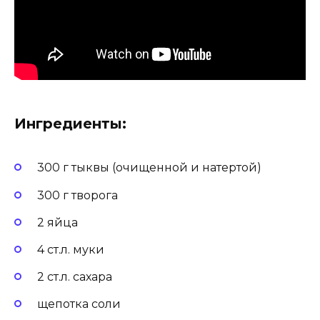
Ингредиенты:
300 г тыквы (очищенной и натертой)
300 г творога
2 яйца
4 ст.л. муки
2 ст.л. сахара
щепотка соли