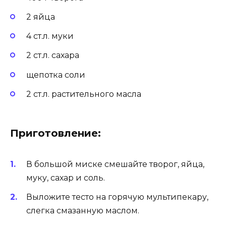
2 яйца
4 ст.л. муки
2 ст.л. сахара
щепотка соли
2 ст.л. растительного масла
Приготовление:
В большой миске смешайте творог, яйца,
муку, сахар и соль.
Выложите тесто на горячую мультипекару,
слегка смазанную маслом.