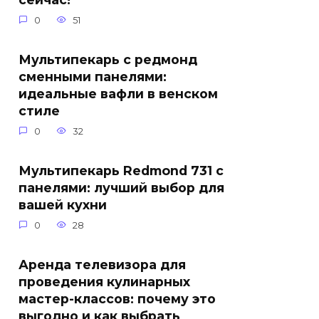
0
51
Мультипекарь с редмонд
сменными панелями:
идеальные вафли в венском
стиле
0
32
Мультипекарь Redmond 731 с
панелями: лучший выбор для
вашей кухни
0
28
Аренда телевизора для
проведения кулинарных
мастер-классов: почему это
выгодно и как выбрать