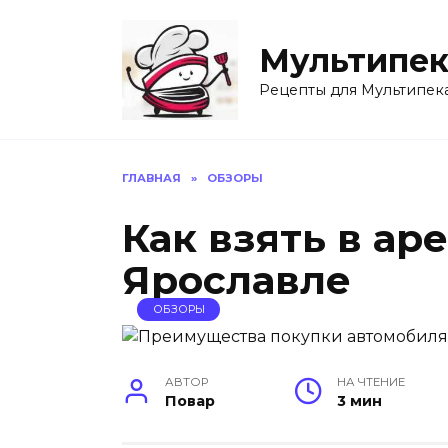
Перейти
к
Мультипек
содержанию
Рецепты для Мультипек
ГЛАВНАЯ
»
ОБЗОРЫ
Как взять в ар
Ярославле
ОБЗОРЫ
АВТОР
НА ЧТЕНИЕ
Повар
3 мин