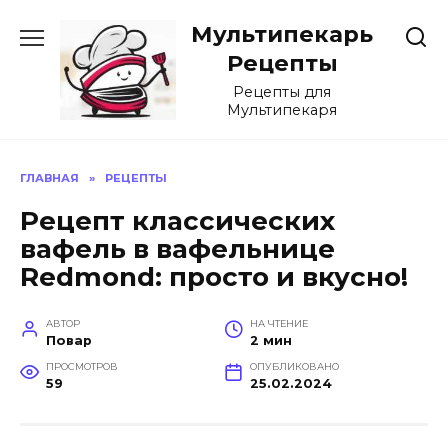
Перейти
Мультипекарь
к
содержанию
Рецепты
Рецепты для
Мультипекаря
ГЛАВНАЯ
»
РЕЦЕПТЫ
Рецепт классических
вафель в вафельнице
Redmond: просто и вкусно!
АВТОР
НА ЧТЕНИЕ
Повар
2 мин
ПРОСМОТРОВ
ОПУБЛИКОВАНО
59
25.02.2024