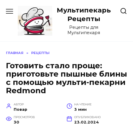
Перейти
Мультипекарь
к
содержанию
Рецепты
Рецепты для
Мультипекаря
ГЛАВНАЯ
»
РЕЦЕПТЫ
Готовить стало проще:
приготовьте пышные блины
с помощью мульти-пекарни
Redmond
АВТОР
НА ЧТЕНИЕ
Повар
3 мин
ПРОСМОТРОВ
ОПУБЛИКОВАНО
30
23.02.2024